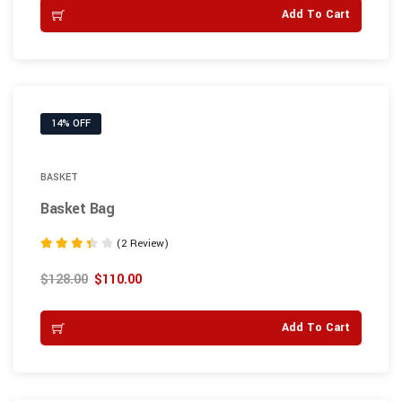
Add To Cart
14% OFF
BASKET
Basket Bag
(2 Review)
Note
3.50
$
128.00
$
110.00
sur 5
Add To Cart