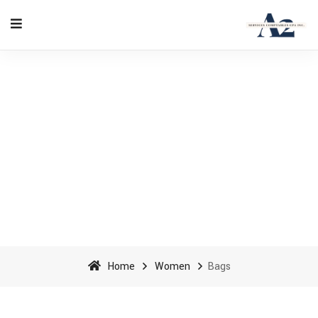
Bags - A2 Accounting
Services cpa inc
Home
Women
Bags