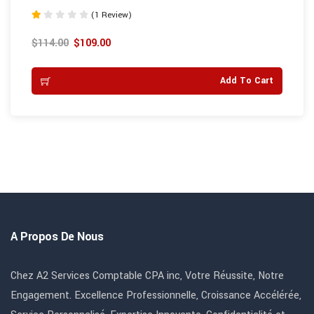
(1 Review)
Note
1.00
$
114.00
$
109.00
sur
5
Add To Cart
A Propos De Nous
Chez A2 Services Comptable CPA inc, Votre Réussite, Notre
Engagement. Excellence Professionnelle, Croissance Accélérée,