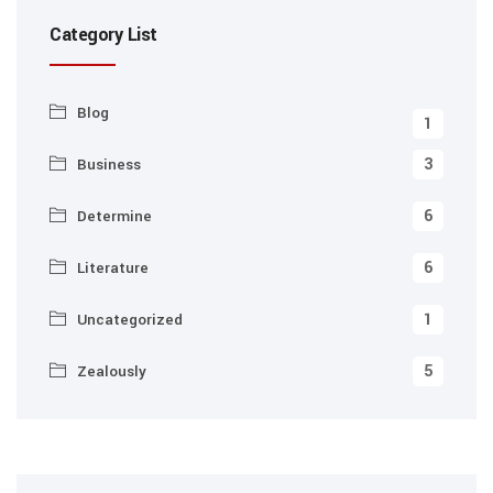
Category List
Blog
1
3
Business
6
Determine
6
Literature
1
Uncategorized
5
Zealously